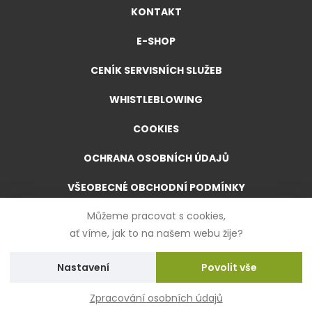
KONTAKT
E-SHOP
CENÍK SERVISNÍCH SLUŽEB
WHISTLEBLOWING
COOKIES
OCHRANA OSOBNÍCH ÚDAJŮ
VŠEOBECNÉ OBCHODNÍ PODMÍNKY
Můžeme pracovat s cookies,
VŠEOBECNÉ OBCHODNÍ PODMÍNKY PRO E-SHOP
ať víme, jak to na našem webu žije?
FORMULÁŘ PRO ODSTOUPENÍ OD SMLOUVY
Nastavení
Zpracování osobních údajů
Created by
UVM