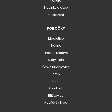
Kariéra
Novinky a akce
Ke stažení
POBOČKY
Modletice
Slatina
Hradec Králové
Starý Jičín
České Budějovice
Plzeň
Brno
Žamberk
Blížkovice
Havlíčkův Brod