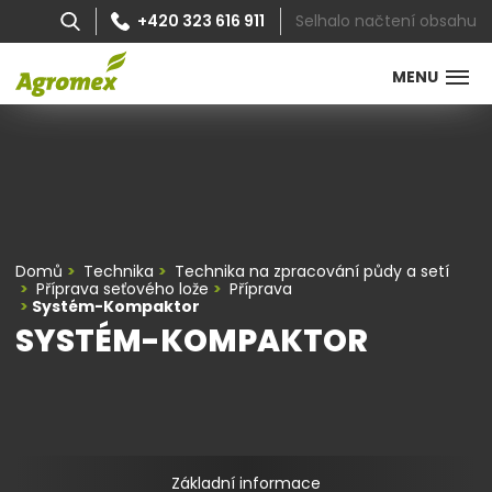
Selhalo načtení obsahu
+420 323 616 911
MENU
Domů
Technika
Technika na zpracování půdy a setí
Příprava seťového lože
Příprava
Systém-Kompaktor
SYSTÉM-KOMPAKTOR
Základní informace