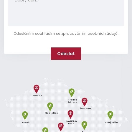
Odesláním souhlasím se
zpracováním osobních údajů
.
Slatina
Hradec
Králové
Žamberk
Modletice
Havlíčkův
Plzeň
Starý Jičín
Brod