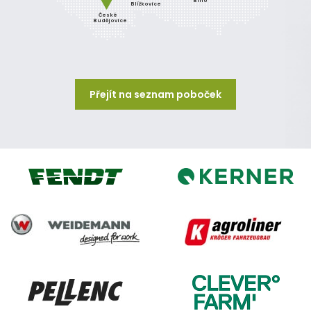
Brno
Blížkovice
České
Budějovice
Přejít na seznam poboček
Kerner
Fendt
Weidemann
Agroliner
CleverFarm
Pellenc