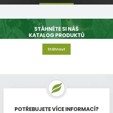
STÁHNĚTE SI NÁŠ
KATALOG PRODUKTŮ
Stáhnout
A mějte jej vždy k dispozici i když jste offline.
POTŘEBUJETE VÍCE INFORMACÍ?