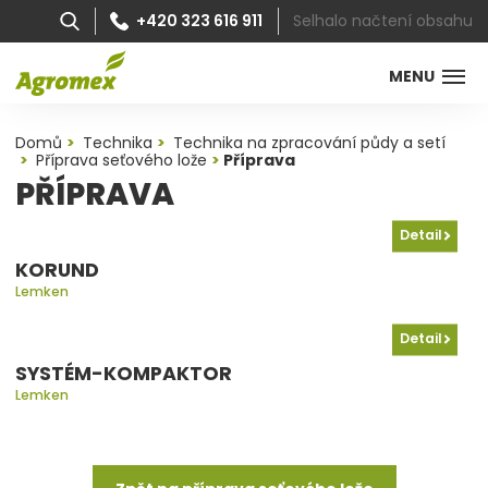
Selhalo načtení obsahu
+420 323 616 911
MENU
Domů
Technika
Technika na zpracování půdy a setí
Příprava seťového lože
Příprava
PŘÍPRAVA
Detail
KORUND
Lemken
Detail
SYSTÉM-KOMPAKTOR
Lemken