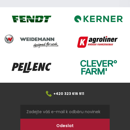
Kerner
Fendt
Weidemann
Agroliner
CleverFarm
Pellenc
+420 323 616 911