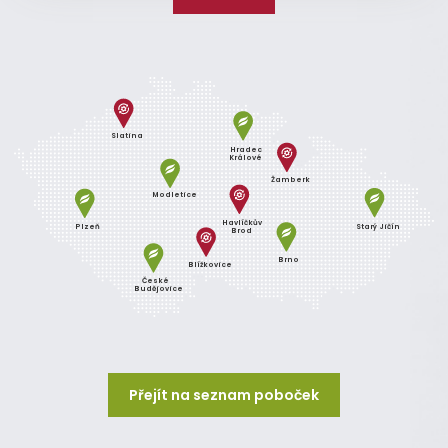
Slatina
Hradec
Králové
Žamberk
Modletice
Havlíčkův
Plzeň
Starý Jičín
Brod
Brno
Blížkovice
České
Budějovice
Přejít na seznam poboček