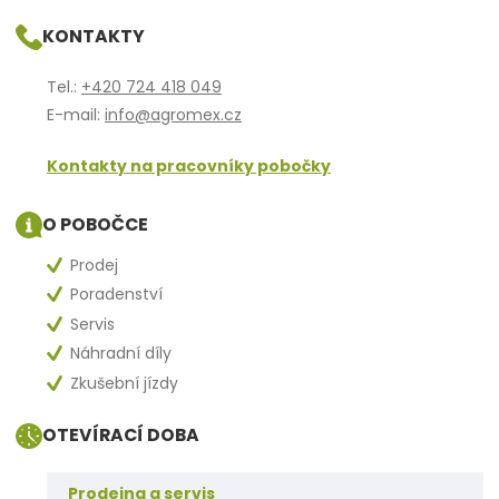
KONTAKTY
Tel.:
+420 724 418 049
E-mail:
info@agromex.cz
Kontakty na pracovníky pobočky
O POBOČCE
Prodej
Poradenství
Servis
Náhradní díly
Zkušební jízdy
OTEVÍRACÍ DOBA
Prodejna a servis