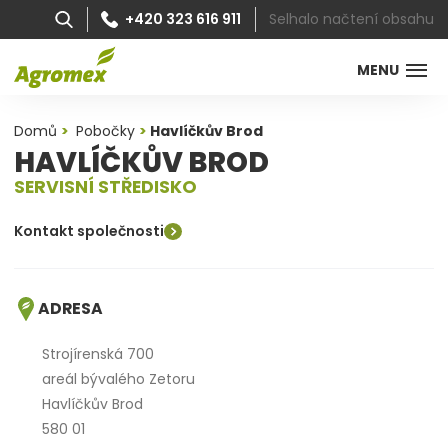
Selhalo načtení obsahu
+420 323 616 911
MENU
Domů
Pobočky
Havlíčkův Brod
HAVLÍČKŮV BROD
SERVISNÍ STŘEDISKO
Kontakt společnosti
ADRESA
Strojírenská 700
areál bývalého Zetoru
Havlíčkův Brod
580 01