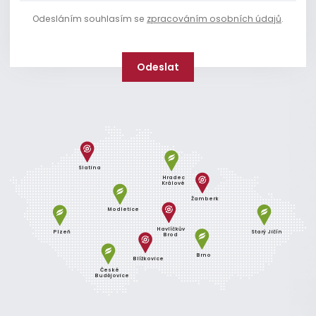
Odesláním souhlasím se
zpracováním osobních údajů
.
Slatina
Hradec
Králové
Žamberk
Modletice
Havlíčkův
Plzeň
Starý Jičín
Brod
Brno
Blížkovice
České
Budějovice