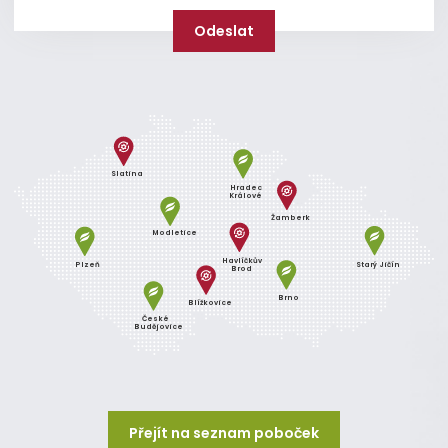
Slatina
Hradec
Králové
Žamberk
Modletice
Havlíčkův
Plzeň
Starý Jičín
Brod
Brno
Blížkovice
České
Budějovice
Přejít na seznam poboček