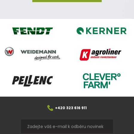
Kerner
Fendt
Weidemann
Agroliner
CleverFarm
Pellenc
+420 323 616 911