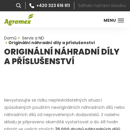
Selhalo načtení obsahu
+420 323 616 911
MENU
Domů
Servis a ND
Originální náhradní díly a příslušenství
ORIGINÁLNÍ NÁHRADNÍ DÍLY
A PŘÍSLUŠENSTVÍ
Nevystavujte se riziku nepředvídatelných situací
způsobených použitím neoriginálních náhradních dílů nebo
náhradních dílů od neprověřených dodavatelů. Z našeho
skladu je připraveno okamžitě vystartovat a do 48 hodin
přistát ve vašich strojích
35 000 druhů náhradních dílů
.