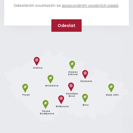
Odesláním souhlasím se
zpracováním osobních údajů
.
Slatina
Hradec
Králové
Žamberk
Modletice
Havlíčkův
Plzeň
Starý Jičín
Brod
Brno
Blížkovice
České
Budějovice