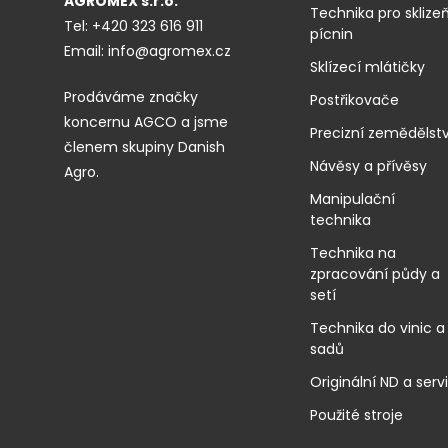
AGROMEX s.r.o.
Technika pro sklize
Tel:
+420 323 616 911
pícnin
Email:
info@agromex.cz
Sklízecí mlátičky
Prodáváme značky
Postřikovače
koncernu AGCO a jsme
Precizní zemědělstv
členem skupiny Danish
Návěsy a přívěsy
Agro.
Manipulační
technika
Technika na
zpracování půdy a
setí
Technika do vinic a
sadů
Originální ND a serv
Použité stroje