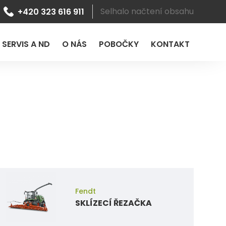
Selhalo načtení obsahu
+420 323 616 911
SERVIS A ND
O NÁS
POBOČKY
KONTAKT
Fendt
SKLÍZECÍ ŘEZAČKA