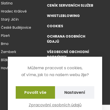
Slatina
CENÍK SERVISNÍCH SLUŽEB
Hradec Králové
WHISTLEBLOWING
Starý Jičín
COOKIES
České Budějovice
Plzeň
OCHRANA OSOBNÍCH
ÚDAJŮ
Brno
Žamberk
VŠEOBECNÉ OBCHODNÍ
PODMÍNKY
Blížkovice
VŠEOBECNÉ OBCHODNÍ
Můžeme pracovat s cookies,
Havlíčkův Brod
PODMÍNKY PRO E-SHOP
ať víme, jak to na našem webu žije?
FORMULÁŘ PRO
ODSTOUPENÍ OD
Nastavení
SMLOUVY
Zpracování osobních údajů