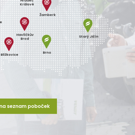
Hradec
Králové
Žamberk
ce
Havlíčkův
Starý Jičín
Brod
Brno
Blížkovice
t na seznam poboček