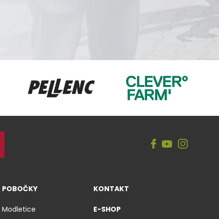
CleverFarm
Pellenc
POBOČKY
KONTAKT
Modletice
E-SHOP