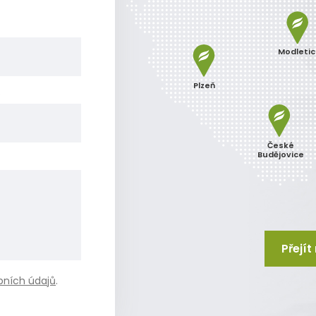
Modleti
Plzeň
o
České
Budějovice
Přejí
bních údajů
.