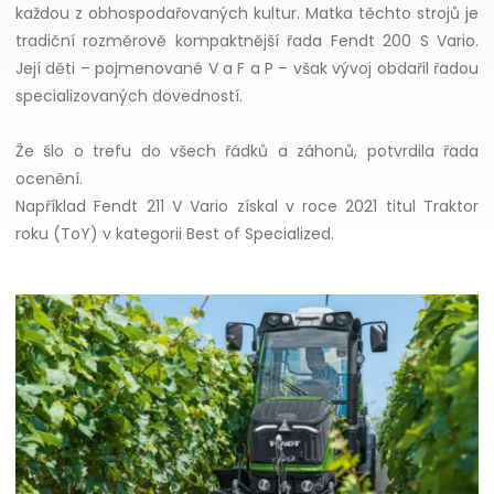
každou z obhospodařovaných kultur. Matka těchto strojů je
tradiční rozměrově kompaktnější řada Fendt 200 S Vario.
Její děti – pojmenované V a F a P – však vývoj obdařil řadou
specializovaných dovedností.
Že šlo o trefu do všech řádků a záhonů, potvrdila řada
ocenění.
Například Fendt 211 V Vario získal v roce 2021 titul Traktor
roku (ToY) v kategorii Best of Specialized.