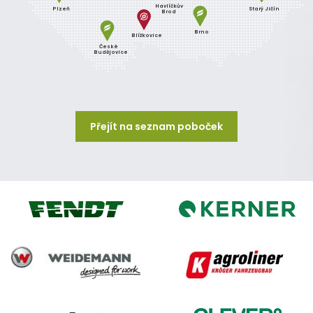
Havlíčkův
Plzeň
Starý Jičín
Brod
Brno
Blížkovice
České
Budějovice
Přejít na seznam poboček
Kerner
Fendt
Weidemann
Agroliner