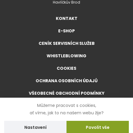
Havlíčkův Brod
KONTAKT
E-SHOP
CENÍK SERVISNÍCH SLUŽEB
WHISTLEBLOWING
COOKIES
OCHRANA OSOBNÍCH ÚDAJŮ
VŠEOBECNÉ OBCHODNÍ PODMÍNKY
Můžeme pracovat s cookies,
VŠEOBECNÉ OBCHODNÍ PODMÍNKY PRO E-SHOP
ať víme, jak to na našem webu žije?
FORMULÁŘ PRO ODSTOUPENÍ OD SMLOUVY
Nastavení