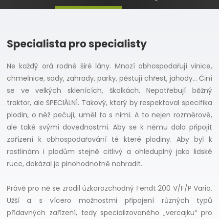
Specialista pro specialisty
Ne každý orá rodné širé lány. Mnozí obhospodařují vinice,
chmelnice, sady, zahrady, parky, pěstují chřest, jahody... Činí
se ve velkých sklenících, školkách. Nepotřebují běžný
traktor, ale SPECIÁLNÍ. Takový, který by respektoval specifika
plodin, o něž pečují, uměl to s nimi. A to nejen rozměrově,
ale také svými dovednostmi. Aby se k němu dala připojit
zařízení k obhospodařování té které plodiny. Aby byl k
rostlinám i plodům stejně citlivý a ohleduplný jako lidské
ruce, dokázal je plnohodnotně nahradit.
Právě pro ně se zrodil úzkorozchodný Fendt 200 V/F/P Vario.
Užší a s vícero možnostmi připojení různých typů
přídavných zařízení, tedy specializovaného „vercajku“ pro