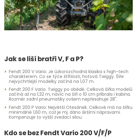
Jak se liší bratři V, F a P?
Fendt 200 V Vario: Je úzkorozchodná klasika s high-tech
charakterem. Co se týče štíhlosti, hotová Twiggy. Šíře
nejvychrtlejší modelky začíná na 1,07 m.
Fendt 200 F Vario: Twiggy po obědě. Celková šířka modelů
začíná až na 1,32 m, navíc na šíři o 10 cm přibrala i kabina.
Rozměr zadní pneumatiky ovšem nepřesahuje 28".
Fendt 200 P Vario: Největší Otesánek. Celkově má na šířku
minimálně 1,60 m, což je mj. dáno širšími nápravami.
Kompenzuje to vyšší zvedací silou.
Kdo se bez Fendt Vario 200 V/F/P