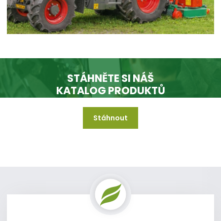
STÁHNĚTE SI NÁŠ
KATALOG PRODUKTŮ
Stáhnout
A mějte jej vždy k dispozici i když jste offline.