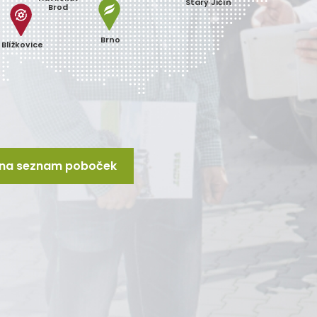
Starý Jičín
Brod
Brno
Blížkovice
t na seznam poboček