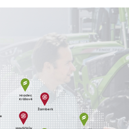
Hradec
Králové
Žamberk
ce
Havlíčkův