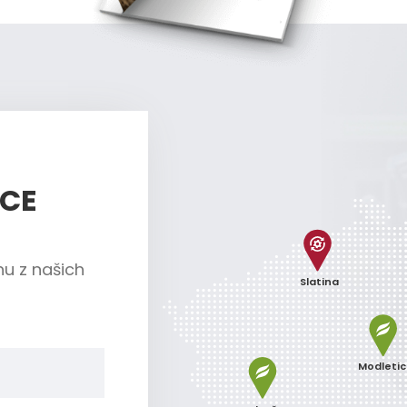
ÍCE
nu z našich
Slatina
Modleti