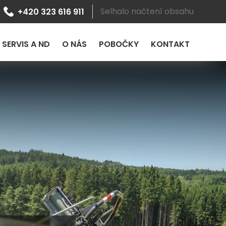
Selhalo načtení obsahu
+420 323 616 911
SERVIS A ND
O NÁS
POBOČKY
KONTAKT