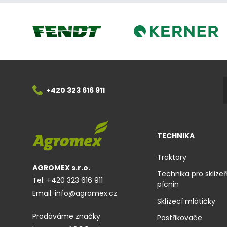
Kerner
Fendt
+420 323 616 911
TECHNIKA
Traktory
AGROMEX s.r.o.
Technika pro sklize
Tel:
+420 323 616 911
pícnin
Email:
info@agromex.cz
Sklízecí mlátičky
Prodáváme značky
Postřikovače