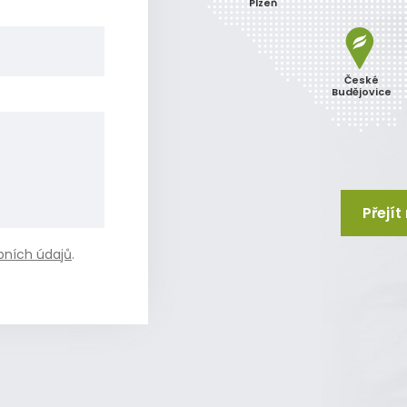
Plzeň
o
České
Budějovice
Přejí
bních údajů
.