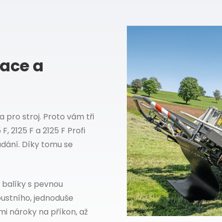
vace a
 pro stroj. Proto vám tři
, 2125 F a 2125 F Profi
ádání. Díky tomu se
é balíky s pevnou
obustního, jednoduše
mi nároky na příkon, až