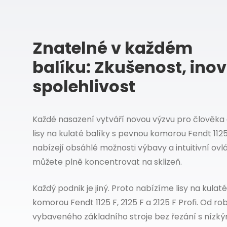
Znatelné v každém
balíku: Zkušenost, ino
spolehlivost
Každé nasazení vytváří novou výzvu pro člověka a
lisy na kulaté balíky s pevnou komorou Fendt 1125 F
nabízejí obsáhlé možnosti výbavy a intuitivní ovl
můžete plně koncentrovat na sklizeň.
Každý podnik je jiný. Proto nabízíme lisy na kulat
komorou Fendt 1125 F, 2125 F a 2125 F Profi. Od r
vybaveného základního stroje bez řezání s nízký