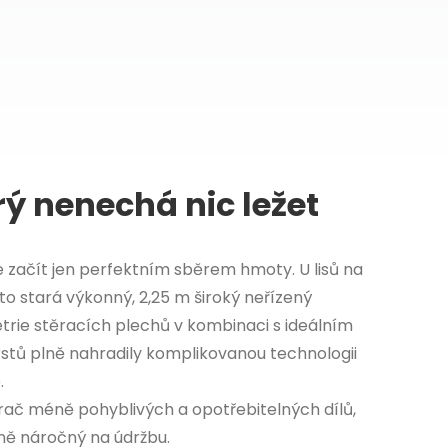
rý nenechá nic ležet
 začít jen perfektním sběrem hmoty. U lisů na
 to stará výkonný, 2,25 m široký neřízený
trie stěracích plechů v kombinaci s ideálním
stů plně nahradily komplikovanou technologii
.
ač méně pohyblivých a opotřebitelných dílů,
éně náročný na údržbu.