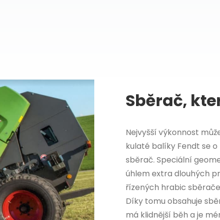
Sběrač, kte
Nejvyšší výkonnost může
kulaté balíky Fendt se o
sběrač. Speciální geome
úhlem extra dlouhých pr
řízených hrabic sběrače
Díky tomu obsahuje sběr
má klidnější běh a je m