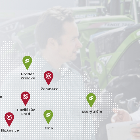
Hradec
Králové
Žamberk
ce
Havlíčkův
Starý Jičín
Brod
Brno
Blížkovice