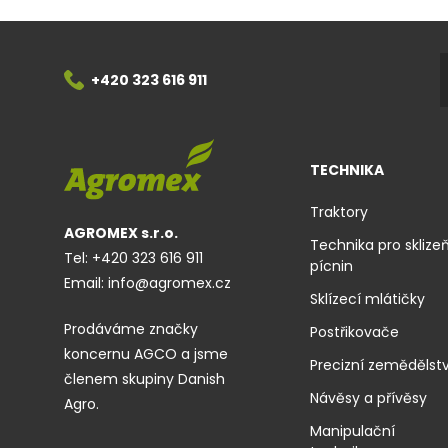
+420 323 616 911
TECHNIKA
Traktory
AGROMEX s.r.o.
Technika pro sklize
Tel:
+420 323 616 911
pícnin
Email:
info@agromex.cz
Sklízecí mlátičky
Prodáváme značky
Postřikovače
koncernu AGCO a jsme
Precizní zemědělstv
členem skupiny Danish
Návěsy a přívěsy
Agro.
Manipulační