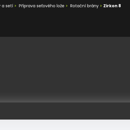
 a setí
Příprava seťového lože
Rotační brány
Zirkon 8