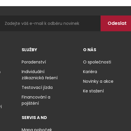
SLUŽBY
O NÁS
Poradenství
O společnosti
ň
Individuální
Kariéra
zákaznická řešení
Novinky a akce
Testovací jízda
Ke stažení
Financování a
pojištění
í
SERVIS A ND
Mapa poboček