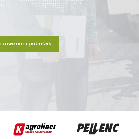
t na seznam poboček
Agroliner
Pellenc