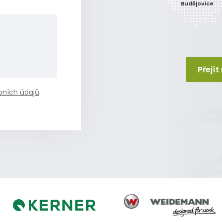
Budějovice
Přejí
bních údajů
.
Weidemann
Kerner