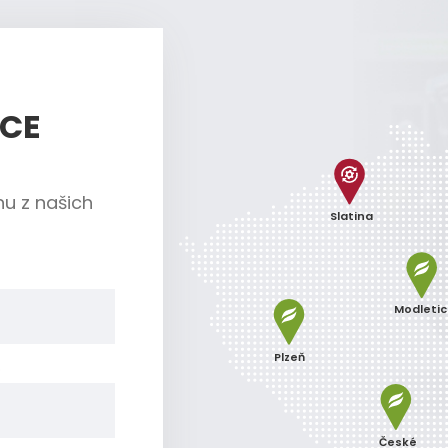
ÍCE
nu z našich
Slatina
Modleti
Plzeň
o
České