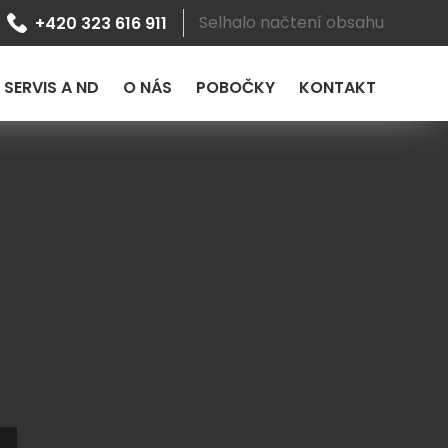
Selhalo načtení obsahu
+420 323 616 911
SERVIS A ND
O NÁS
POBOČKY
KONTAKT