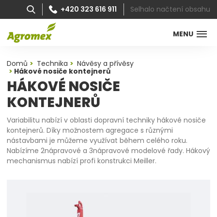
Selhalo načtení obsahu
+420 323 616 911
MENU
Domů
Technika
Návěsy a přívěsy
Hákové nosiče kontejnerů
HÁKOVÉ NOSIČE
KONTEJNERŮ
Variabilitu nabízí v oblasti dopravní techniky hákové nosiče
kontejnerů. Díky možnostem agregace s různými
nástavbami je můžeme využívat během celého roku.
Nabízíme 2nápravové a 3nápravové modelové řady. Hákový
mechanismus nabízí profi konstrukci Meiller.