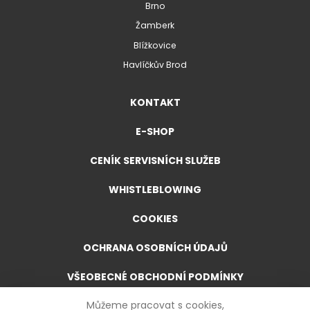
Brno
Žamberk
Blížkovice
Havlíčkův Brod
KONTAKT
E-SHOP
CENÍK SERVISNÍCH SLUŽEB
WHISTLEBLOWING
COOKIES
OCHRANA OSOBNÍCH ÚDAJŮ
VŠEOBECNÉ OBCHODNÍ PODMÍNKY
Můžeme pracovat s cookies,
VŠEOBECNÉ OBCHODNÍ PODMÍNKY PRO E-SHOP