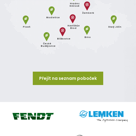
Hradec
Králové
Žamberk
Modletice
Havlíčkův
Plzeň
Starý Jičín
Brod
Brno
Blížkovice
České
Budějovice
Přejít na seznam poboček
Lemken
Fendt