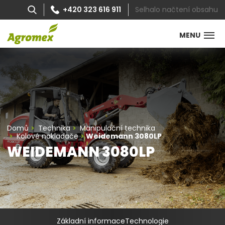
Selhalo načtení obsahu
+420 323 616 911
MENU
Domů
Technika
Manipulační technika
Kolové nakladače
Weidemann 3080LP
WEIDEMANN 3080LP
Základní informace
Technologie