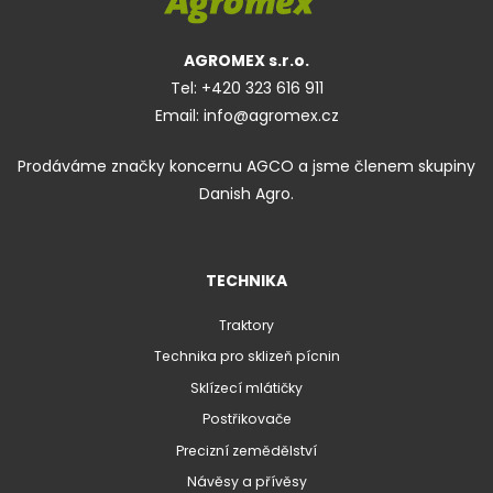
AGROMEX s.r.o.
Tel:
+420 323 616 911
Email:
info@agromex.cz
Prodáváme značky koncernu AGCO a jsme členem skupiny
Danish Agro.
TECHNIKA
Traktory
Technika pro sklizeň pícnin
Sklízecí mlátičky
Postřikovače
Precizní zemědělství
Návěsy a přívěsy