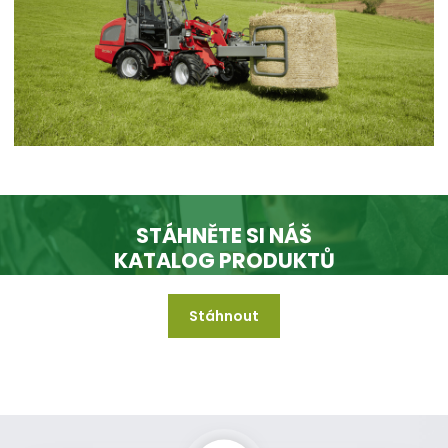
STÁHNĚTE SI NÁŠ
KATALOG PRODUKTŮ
Stáhnout
A mějte jej vždy k dispozici i když jste offline.