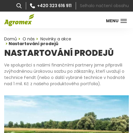
Selhalo načtení obsahu
+420 323 616 911
MENU
Domů
O nás
Novinky a akce
Nastartování prodejů
NASTARTOVÁNÍ PRODEJŮ
Ve spolupráci s našimi finančními partnery jsme připravili
zvýhodněnou úrokovou sazbu po zákazníky, kteří uvažují o
technice Fendt (nebo o další vybrané technice v hodnotě
nad 1 mil. Kč z našeho produktového portfolia).