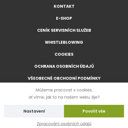
KONTAKT
E-SHOP
CENÍK SERVISNÍCH SLUŽEB
WHISTLEBLOWING
COOKIES
OCHRANA OSOBNÍCH ÚDAJŮ
VŠEOBECNÉ OBCHODNÍ PODMÍNKY
Můžeme pracovat s cookies,
VŠEOBECNÉ OBCHODNÍ PODMÍNKY PRO E-SHOP
ať víme, jak to na našem webu žije?
FORMULÁŘ PRO ODSTOUPENÍ OD SMLOUVY
Nastavení
Zpracování osobních údajů
Created by
UVM